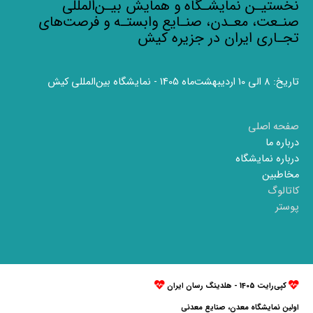
نخستیـن نمایشـگاه و همایش بیـن‌المللی
صنـعت، معـدن، صنـایع وابستـه و فرصت‌های
تجـاری ایران در جزیره کیش
تاریخ: 8 الی 10 اردیبهشت‌ماه 1405 - نمایشگاه بین‌المللی کیش
صفحه اصلی
درباره ما
درباره نمایشگاه
مخاطبین
کاتالوگ
پوستر
کپی‌رایت 1405 - هلدینگ رسان ایران
اولین نمایشگاه معدن، صنایع معدنی